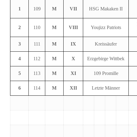
1
109
M
VII
HSG Makaken II
2
110
M
VIII
Youjizz Patriots
3
111
M
IX
Kreissäufer
4
112
M
X
Erzgebirge Wittbek
5
113
M
XI
109 Promille
6
114
M
XII
Letzte Männer