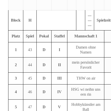
---
Block
H
---
Spielzeit
---
Platz
Spiel
Pokal
Staffel
Mannschaft 1
Damen ohne
1
43
D
I
Namen
mein persönlicher
2
44
D
II
Favorit
3
45
D
III
THW on air
HSG wi neihn uns
4
46
D
IV
een rin
Hobbykünstler am
5
47
D
V
Ball