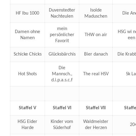
Duvenstedter
Isolde
HF Ibu 1000
Die An
Nachteulen
Maduschen
mein
Damen ohne
HSG wi n
persönlicher
THW on air
Namen
een 
Favorit
Schicke Chicks
Glücksbärchis
Bier danach
Die Krab
Die
Hot Shots
Mannsch.,
The real HSV
Sk La
d.i.p.a.s.c.f
Staffel V
Staffel VI
Staffel VII
Staffe
HSG Eider
Kinder vom
Waldmeister
20
Harde
Süderhof
der Herzen