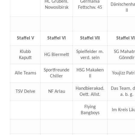
HC Grubenl.
Germania
Dänischenh
Nowosibirsk
Fettschw. 45
II
Staffel V
Staffel VI
Staffel VII
Staffel VI
Klubb
Spielfelder m.
SG Mahat
HG Biermett
Kaputt
verd. sein
Gönndir
Sportfreunde
HSG Makaken
Alle Teams
Youjizz Patr
Chiller
II
Handbierakad.
Das Team, d
TSV Delve
NF Arlau
Oett. Allst.
a. b. g.
Flying
Im Kreis Lä
Bangboys