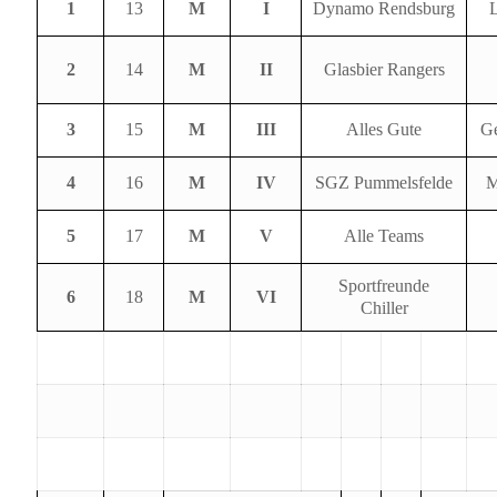
1
13
M
I
Dynamo Rendsburg
L
2
14
M
II
Glasbier Rangers
3
15
M
III
Alles Gute
Ge
4
16
M
IV
SGZ Pummelsfelde
M
5
17
M
V
Alle Teams
Sportfreunde
6
18
M
VI
Chiller