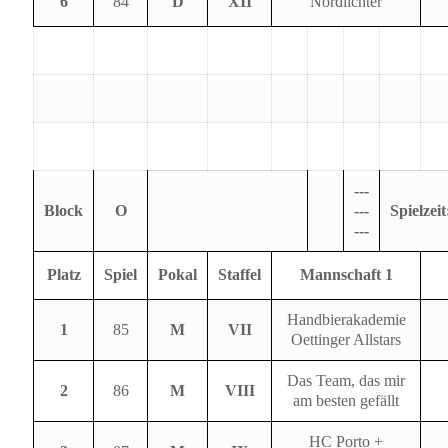
6
84
D
XII
Nordlichter
---
Block
O
---
Spielzeit
---
Platz
Spiel
Pokal
Staffel
Mannschaft 1
Handbierakademie
1
85
M
VII
Oettinger Allstars
Das Team, das mir
2
86
M
VIII
am besten gefällt
HC Porto +