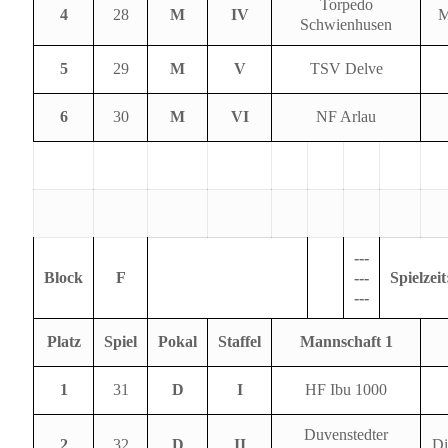
Torpedo
4
28
M
IV
M
Schwienhusen
5
29
M
V
TSV Delve
6
30
M
VI
NF Arlau
---
Block
F
---
Spielzeit
---
Platz
Spiel
Pokal
Staffel
Mannschaft 1
1
31
D
I
HF Ibu 1000
Duvenstedter
2
32
D
II
Di