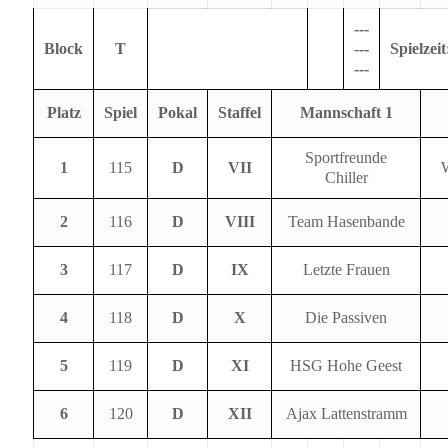
---
Block
T
---
Spielzeit
---
Platz
Spiel
Pokal
Staffel
Mannschaft 1
Sportfreunde
1
115
D
VII
W
Chiller
2
116
D
VIII
Team Hasenbande
3
117
D
IX
Letzte Frauen
4
118
D
X
Die Passiven
5
119
D
XI
HSG Hohe Geest
6
120
D
XII
Ajax Lattenstramm