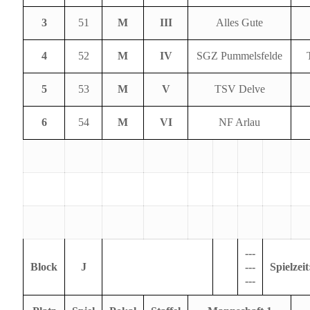
3
51
M
III
Alles Gute
4
52
M
IV
SGZ Pummelsfelde
5
53
M
V
TSV Delve
6
54
M
VI
NF Arlau
---
Block
J
---
Spielzeit
---