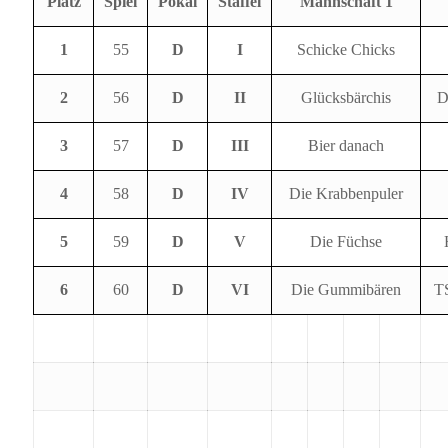
Platz
Spiel
Pokal
Staffel
Mannschaft 1
1
55
D
I
Schicke Chicks
2
56
D
II
Glücksbärchis
D
3
57
D
III
Bier danach
4
58
D
IV
Die Krabbenpuler
5
59
D
V
Die Füchse
6
60
D
VI
Die Gummibären
T