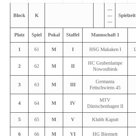
---
Block
K
---
Spielzeit
---
Platz
Spiel
Pokal
Staffel
Mannschaft 1
1
61
M
I
HSG Makaken I
L
HC Grubenlampe
2
62
M
II
Nowosibirsk
Germania
3
63
M
III
Fettschwiens 45
MTV
4
64
M
IV
Dänischenhagen II
5
65
M
V
Klubb Kaputt
6
66
M
VI
HG Biermett