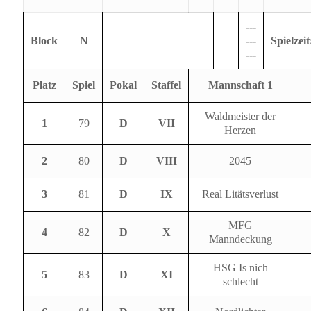
---
Block
N
---
Spielzeit
---
Platz
Spiel
Pokal
Staffel
Mannschaft 1
Waldmeister der
1
79
D
VII
Herzen
2
80
D
VIII
2045
3
81
D
IX
Real Litätsverlust
MFG
4
82
D
X
Manndeckung
HSG Is nich
5
83
D
XI
schlecht