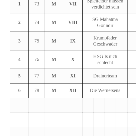
Spielfelder müssen
1
73
M
VII
verdichtet sein
SG Mahatma
2
74
M
VIII
Gönndir
Krampfader
3
75
M
IX
Geschwader
HSG Is nich
4
76
M
X
schlecht
5
77
M
XI
Drainerteam
6
78
M
XII
Die Wernersens