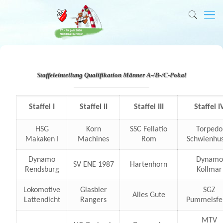
Staffeleinteilung Qualifikation Männer A-/B-/C-Pokal
Staffel I
Staffel II
Staffel III
Staffel I
HSG
Korn
SSC Fellatio
Torpedo
Makaken I
Machines
Rom
Schwienhu
Dynamo
Dynamo
SV ENE 1987
Hartenhorn
Rendsburg
Kollmar
Lokomotive
Glasbier
SGZ
Alles Gute
Lattendicht
Rangers
Pummelsfe
MTV