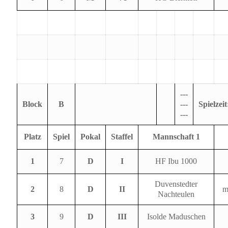
---
Block
B
---
Spielzeit
---
Platz
Spiel
Pokal
Staffel
Mannschaft 1
1
7
D
I
HF Ibu 1000
Duvenstedter
2
8
D
II
m
Nachteulen
3
9
D
III
Isolde Maduschen