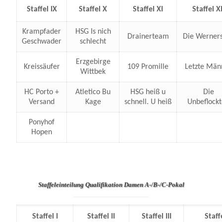
Staffel IX
Staffel X
Staffel XI
Staffel XI
Krampfader
HSG Is nich
Drainerteam
Die Werner
Geschwader
schlecht
Erzgebirge
Kreissäufer
109 Promille
Letzte Män
Wittbek
HC Porto +
Atletico Bu
HSG heiß u
Die
Versand
Kage
schnell. U heiß
Unbeflock
Ponyhof
Hopen
Staffeleinteilung Qualifikation Damen A-/B-/C-Pokal
Staffel I
Staffel II
Staffel III
Staff