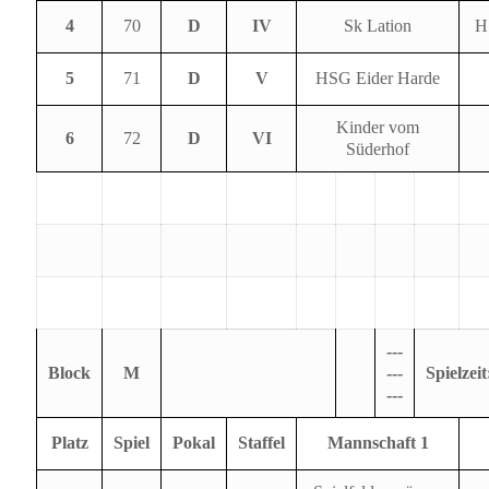
4
70
D
IV
Sk Lation
H
5
71
D
V
HSG Eider Harde
Kinder vom
6
72
D
VI
Süderhof
---
Block
M
---
Spielzeit
---
Platz
Spiel
Pokal
Staffel
Mannschaft 1