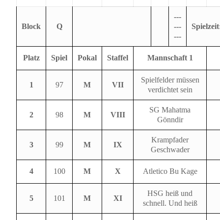
---
Block
Q
---
Spielzeit
---
Platz
Spiel
Pokal
Staffel
Mannschaft 1
Spielfelder müssen
1
97
M
VII
verdichtet sein
SG Mahatma
2
98
M
VIII
Gönndir
Krampfader
3
99
M
IX
Geschwader
4
100
M
X
Atletico Bu Kage
HSG heiß und
5
101
M
XI
schnell. Und heiß