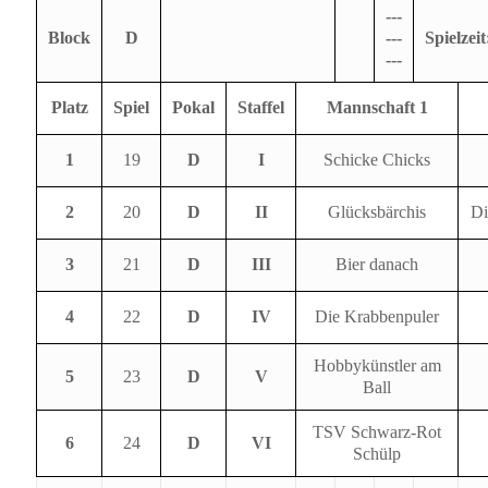
---
Block
D
---
Spielzeit
---
Platz
Spiel
Pokal
Staffel
Mannschaft 1
1
19
D
I
Schicke Chicks
2
20
D
II
Glücksbärchis
Di
3
21
D
III
Bier danach
4
22
D
IV
Die Krabbenpuler
Hobbykünstler am
5
23
D
V
Ball
TSV Schwarz-Rot
6
24
D
VI
Schülp