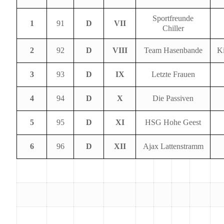
Sportfreunde
1
91
D
VII
Chiller
2
92
D
VIII
Team Hasenbande
Ki
3
93
D
IX
Letzte Frauen
4
94
D
X
Die Passiven
5
95
D
XI
HSG Hohe Geest
6
96
D
XII
Ajax Lattenstramm