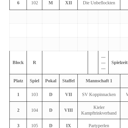
6
102
M
XII
Die Unbeflockten
---
Block
R
---
Spielzeit
---
Platz
Spiel
Pokal
Staffel
Mannschaft 1
1
103
D
VII
SV Koppinnacken
W
Kieler
2
104
D
VIII
Kampftrinkverband
3
105
D
IX
Partyperlen