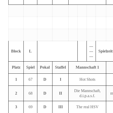
---
Block
L
---
Spielzeit
---
Platz
Spiel
Pokal
Staffel
Mannschaft 1
1
67
D
I
Hot Shots
Die Mannschaft,
2
68
D
II
m
d.i.p.a.s.f.
3
69
D
III
The real HSV