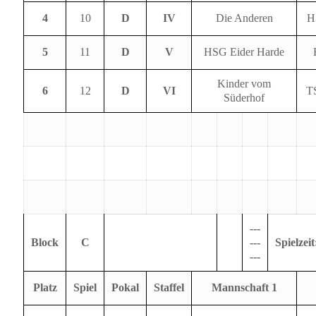
4
10
D
IV
Die Anderen
H
5
11
D
V
HSG Eider Harde
Kinder vom
6
12
D
VI
T
Süderhof
---
Block
C
---
Spielzeit
---
Platz
Spiel
Pokal
Staffel
Mannschaft 1