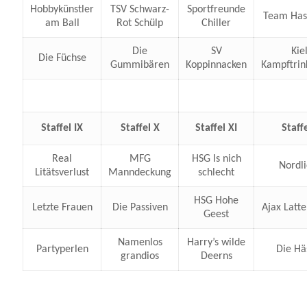
Hobbykünstler
TSV Schwarz-
Sportfreunde
Team Has
am Ball
Rot Schülp
Chiller
Die
SV
Kie
Die Füchse
Gummibären
Koppinnacken
Kampftrin
Staffel IX
Staffel X
Staffel XI
Staffe
Real
MFG
HSG Is nich
Nordli
Litätsverlust
Manndeckung
schlecht
HSG Hohe
Letzte Frauen
Die Passiven
Ajax Latt
Geest
Namenlos
Harry’s wilde
Partyperlen
Die Hä
grandios
Deerns