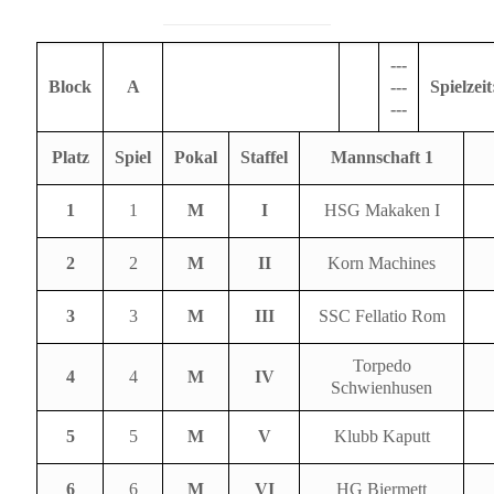
---
Block
A
---
Spielzeit
---
Platz
Spiel
Pokal
Staffel
Mannschaft 1
1
1
M
I
HSG Makaken I
2
2
M
II
Korn Machines
3
3
M
III
SSC Fellatio Rom
Torpedo
4
4
M
IV
Schwienhusen
5
5
M
V
Klubb Kaputt
6
6
M
VI
HG Biermett