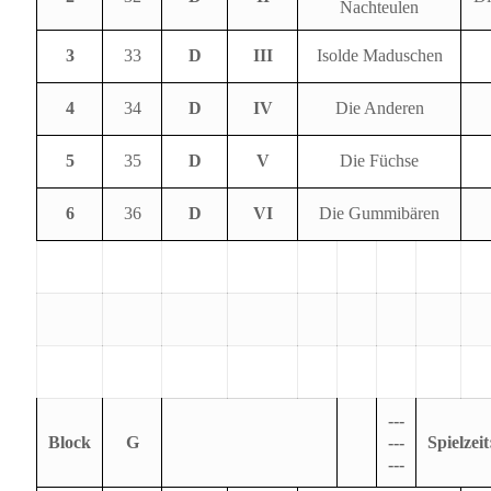
Nachteulen
3
33
D
III
Isolde Maduschen
4
34
D
IV
Die Anderen
5
35
D
V
Die Füchse
6
36
D
VI
Die Gummibären
---
Block
G
---
Spielzeit
---