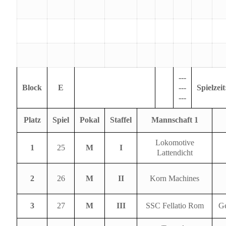
---
Block
E
---
Spielzeit
---
Platz
Spiel
Pokal
Staffel
Mannschaft 1
Lokomotive
1
25
M
I
Lattendicht
2
26
M
II
Korn Machines
3
27
M
III
SSC Fellatio Rom
Ge